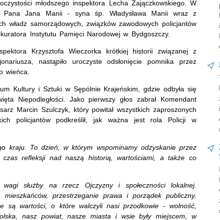
roczystości młodszego inspektora Lecha Zajączkowskiego. W
 Pana Jana Manii - syna śp. Władysława Manii wraz z
lnych władz samorządowych, związków zawodowych policjantów
kuratora Instytutu Pamięci Narodowej w Bydgoszczy.
pektora Krzysztofa Wieczorka krótkiej historii związanej z
nariusza, nastąpiło uroczyste odsłonięcie pomnika przez
o wieńca.
um Kultury i Sztuki w Sępólnie Krajeńskim, gdzie odbyła się
ięta Niepodległości. Jako pierwszy głos zabrał Komendant
sarz Marcin Szulczyk, który powitał wszystkich zaproszonych
h policjantów podkreślił, jak ważna jest rola Policji w
zego kraju. To dzień, w którym wspominamy odzyskanie przez
 czas refleksji nad naszą historią, wartościami, a także co
i wagi służby na rzecz Ojczyzny i społeczności lokalnej.
 mieszkańców, przestrzeganie prawa i porządek publiczny.
e są wartości, o które walczyli nasi przodkowie - wolność,
olska, nasz powiat, nasze miasta i wsie były miejscem, w