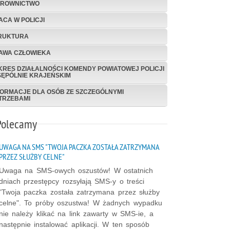
EROWNICTWO
ACA W POLICJI
RUKTURA
AWA CZŁOWIEKA
KRES DZIAŁALNOŚCI KOMENDY POWIATOWEJ POLICJI
SĘPÓLNIE KRAJEŃSKIM
FORMACJE DLA OSÓB ZE SZCZEGÓLNYMI
TRZEBAMI
Polecamy
UWAGA NA SMS "TWOJA PACZKA ZOSTAŁA ZATRZYMANA
PRZEZ SŁUŻBY CELNE"
Uwaga na SMS-owych oszustów! W ostatnich
dniach przestępcy rozsyłają SMS-y o treści
"Twoja paczka została zatrzymana przez służby
celne". To próby oszustwa! W żadnych wypadku
nie należy klikać na link zawarty w SMS-ie, a
następnie instalować aplikacji. W ten sposób