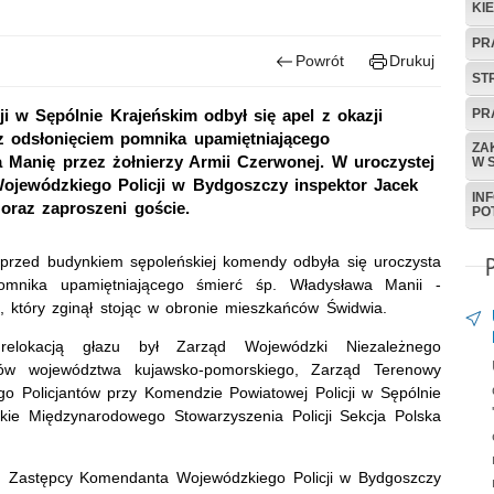
KI
PR
Powrót
Drukuj
ST
PR
 w Sępólnie Krajeńskim odbył się apel z okazji
z odsłonięciem pomnika upamiętniającego
ZA
Manię przez żołnierzy Armii Czerwonej. W uroczystej
W 
ojewódzkiego Policji w Bydgoszczy inspektor Jacek
IN
i oraz zaproszeni goście.
PO
 przed budynkiem sępoleńskiej komendy odbyła się uroczysta
pomnika upamiętniającego śmierć śp. Władysława Manii -
, który zginął stojąc w obronie mieszkańców Świdwia.
 relokacją głazu był
Zarząd Wojewódzki Niezależnego
ów województwa kujawsko-pomorskiego, Zarząd Terenowy
Policjantów przy Komendzie Powiatowej Policji w Sępólnie
kie Międzynarodowego Stowarzyszenia Policji Sekcja Polska
ku Zastępcy Komendanta Wojewódzkiego Policji w Bydgoszczy