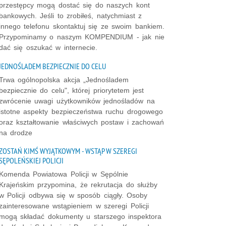
przestępcy mogą dostać się do naszych kont
bankowych. Jeśli to zrobiłeś, natychmiast z
innego telefonu skontaktuj się ze swoim bankiem.
Przypominamy o naszym KOMPENDIUM - jak nie
dać się oszukać w internecie.
JEDNOŚLADEM BEZPIECZNIE DO CELU
Trwa ogólnopolska akcja „Jednośladem
bezpiecznie do celu", której priorytetem jest
zwrócenie uwagi użytkowników jednośladów na
istotne aspekty bezpieczeństwa ruchu drogowego
oraz kształtowanie właściwych postaw i zachowań
na drodze
ZOSTAŃ KIMŚ WYJĄTKOWYM - WSTĄP W SZEREGI
SĘPOLEŃSKIEJ POLICJI
Komenda Powiatowa Policji w Sępólnie
Krajeńskim przypomina, że rekrutacja do służby
w Policji odbywa się w sposób ciągły. Osoby
zainteresowane wstąpieniem w szeregi Policji
mogą składać dokumenty u starszego inspektora