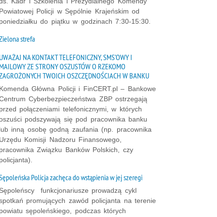
ds. Kadr i Szkolenia i Prezydialnego Komendy
Powiatowej Policji w Sępólnie Krajeńskim od
poniedziałku do piątku w godzinach 7:30-15:30.
Zielona strefa
UWAŻAJ NA KONTAKT TELEFONICZNY, SMS’OWY I
MAILOWY ZE STRONY OSZUSTÓW O RZEKOMO
ZAGROŻONYCH TWOICH OSZCZĘDNOŚCIACH W BANKU
Komenda Główna Policji i FinCERT.pl – Bankowe
Centrum Cyberbezpieczeństwa ZBP ostrzegają
przed połączeniami telefonicznymi, w których
oszuści podszywają się pod pracownika banku
lub inną osobę godną zaufania (np. pracownika
Urzędu Komisji Nadzoru Finansowego,
pracownika Związku Banków Polskich, czy
policjanta).
Sępoleńska Policja zachęca do wstąpienia w jej szeregi
Sępoleńscy funkcjonariusze prowadzą cykl
spotkań promujących zawód policjanta na terenie
powiatu sępoleńskiego, podczas których