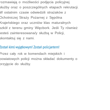
rozmawiają o możliwości podjęcia policyjnej
służby oraz o poszczególnych etapach rekrutacji.
W ostatnim czasie odwiedzili strażaków z
Ochotniczej Straży Pożarnej z Sępólna
Krajeńskiego oraz uczniów klas maturalnych
szkół z terenu gminy Więcbork. Jeśli Ty również
jesteś zainteresowana/y służbą w Policji,
skontaktuj się z nami.
Zostań kimś wyjątkowym! Zostań policjantem!
Przez cały rok w komendach miejskich i
powiatowych policji można składać dokumenty o
przyjęcie do służby.