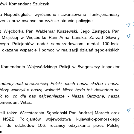
ówił Komendant Szulczyk
a Niepodległości, wyróżniono i awansowano funkcjonariuszy
enia oraz awanse na wyższe stopnie policyjne.
trz Więcborka Pan Waldemar Kuszewski, Jego Zastępca Pan
 Miejskiej w Więcborku Pani Anna Łańska. Zarząd Główny
ego Policjantów nadał samorządowcom medal 100-lecia
 okazane wsparcie i pomoc w realizacji działań sępoleńskich
 Komendanta Wojewódzkiego Policji w Bydgoszczy inspektor
zadumy nad przeszłością Polski, niech nasza służba i nasza
tórzy walczyli o naszą wolność. Niech będą też dowodem na
nić to, co dla nas najcenniejsze - Naszą Ojczyznę, naszą
mendant Witas.
sili także Wicestarosta Sępoleński Pan Andrzej Marach oraz
 NSZZ Policjantów województwa kujawsko-pomorskiego
zali do odchodów 106. rocznicy odzyskania przez Polskę
ym.