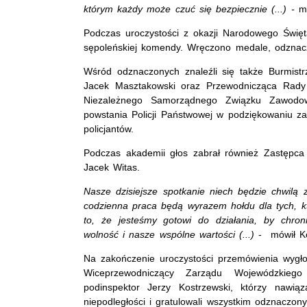
którym każdy może czuć się bezpiecznie (...) -
m
Podczas uroczystości z okazji Narodowego Święt
sępoleńskiej komendy. Wręczono medale, odznacz
Wśród odznaczonych znaleźli się także Burmis
Jacek Masztakowski oraz Przewodnicząca Rady
Niezależnego Samorządnego Związku Zawodow
powstania Policji Państwowej w podziękowaniu za
policjantów.
Podczas akademii głos zabrał również Zastępca
Jacek Witas.
Nasze dzisiejsze spotkanie niech będzie chwilą 
codzienna praca będą wyrazem hołdu dla tych, k
to, że jesteśmy gotowi do działania, by chro
wolność i nasze wspólne wartości (...)
- mówił Ko
Na zakończenie uroczystości przemówienia wygło
Wiceprzewodniczący Zarządu Wojewódzkiego
podinspektor Jerzy Kostrzewski, którzy nawią
niepodległości i gratulowali wszystkim odznaczon