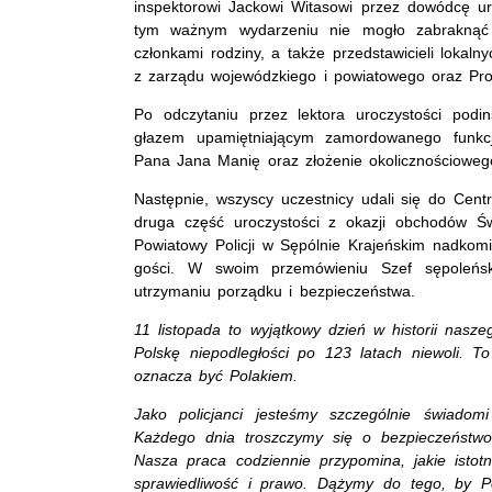
inspektorowi Jackowi Witasowi przez dowódcę u
tym ważnym wydarzeniu nie mogło zabraknąć
członkami rodziny, a także przedstawicieli loka
z zarządu wojewódzkiego i powiatowego oraz Pro
Po odczytaniu przez lektora uroczystości podins
głazem upamiętniającym zamordowanego funkcjo
Pana Jana Manię oraz złożenie okolicznościoweg
Następnie, wszyscy uczestnicy udali się do Centr
druga część uroczystości z okazji obchodów Św
Powiatowy Policji w Sępólnie Krajeńskim nadkomi
gości. W swoim przemówieniu Szef sępoleńskic
utrzymaniu porządku i bezpieczeństwa.
11 listopada to wyjątkowy dzień w historii nas
Polskę niepodległości po 123 latach niewoli. To
oznacza być Polakiem.
Jako policjanci jesteśmy szczególnie świadom
Każdego dnia troszczymy się o bezpieczeństwo
Nasza praca codziennie przypomina, jakie istotn
sprawiedliwość i prawo. Dążymy do tego, by P