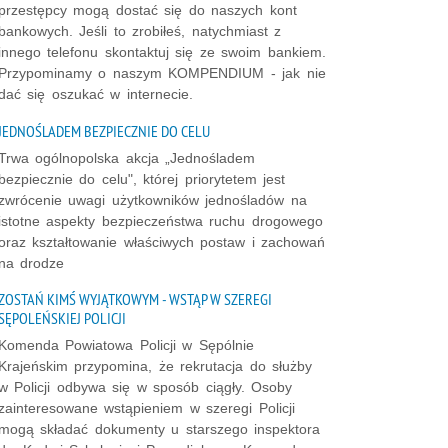
przestępcy mogą dostać się do naszych kont
bankowych. Jeśli to zrobiłeś, natychmiast z
innego telefonu skontaktuj się ze swoim bankiem.
Przypominamy o naszym KOMPENDIUM - jak nie
dać się oszukać w internecie.
JEDNOŚLADEM BEZPIECZNIE DO CELU
Trwa ogólnopolska akcja „Jednośladem
bezpiecznie do celu", której priorytetem jest
zwrócenie uwagi użytkowników jednośladów na
istotne aspekty bezpieczeństwa ruchu drogowego
oraz kształtowanie właściwych postaw i zachowań
na drodze
ZOSTAŃ KIMŚ WYJĄTKOWYM - WSTĄP W SZEREGI
SĘPOLEŃSKIEJ POLICJI
Komenda Powiatowa Policji w Sępólnie
Krajeńskim przypomina, że rekrutacja do służby
w Policji odbywa się w sposób ciągły. Osoby
zainteresowane wstąpieniem w szeregi Policji
mogą składać dokumenty u starszego inspektora