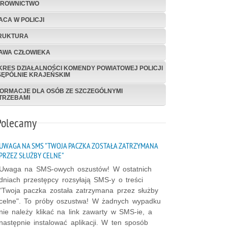
EROWNICTWO
ACA W POLICJI
RUKTURA
AWA CZŁOWIEKA
KRES DZIAŁALNOŚCI KOMENDY POWIATOWEJ POLICJI
SĘPÓLNIE KRAJEŃSKIM
FORMACJE DLA OSÓB ZE SZCZEGÓLNYMI
TRZEBAMI
Polecamy
UWAGA NA SMS "TWOJA PACZKA ZOSTAŁA ZATRZYMANA
PRZEZ SŁUŻBY CELNE"
Uwaga na SMS-owych oszustów! W ostatnich
dniach przestępcy rozsyłają SMS-y o treści
"Twoja paczka została zatrzymana przez służby
celne". To próby oszustwa! W żadnych wypadku
nie należy klikać na link zawarty w SMS-ie, a
następnie instalować aplikacji. W ten sposób