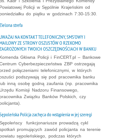
ds. Kadr i Szkolenia i Prezydialnego Komendy
Powiatowej Policji w Sępólnie Krajeńskim od
poniedziałku do piątku w godzinach 7:30-15:30.
Zielona strefa
UWAŻAJ NA KONTAKT TELEFONICZNY, SMS’OWY I
MAILOWY ZE STRONY OSZUSTÓW O RZEKOMO
ZAGROŻONYCH TWOICH OSZCZĘDNOŚCIACH W BANKU
Komenda Główna Policji i FinCERT.pl – Bankowe
Centrum Cyberbezpieczeństwa ZBP ostrzegają
przed połączeniami telefonicznymi, w których
oszuści podszywają się pod pracownika banku
lub inną osobę godną zaufania (np. pracownika
Urzędu Komisji Nadzoru Finansowego,
pracownika Związku Banków Polskich, czy
policjanta).
Sępoleńska Policja zachęca do wstąpienia w jej szeregi
Sępoleńscy funkcjonariusze prowadzą cykl
spotkań promujących zawód policjanta na terenie
powiatu sępoleńskiego, podczas których