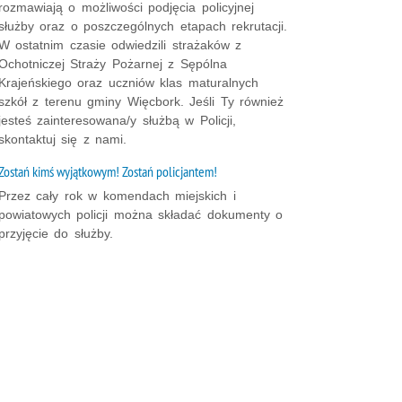
rozmawiają o możliwości podjęcia policyjnej
służby oraz o poszczególnych etapach rekrutacji.
W ostatnim czasie odwiedzili strażaków z
Ochotniczej Straży Pożarnej z Sępólna
Krajeńskiego oraz uczniów klas maturalnych
szkół z terenu gminy Więcbork. Jeśli Ty również
jesteś zainteresowana/y służbą w Policji,
skontaktuj się z nami.
Zostań kimś wyjątkowym! Zostań policjantem!
Przez cały rok w komendach miejskich i
powiatowych policji można składać dokumenty o
przyjęcie do służby.