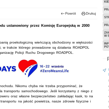
KI
PR
Powrót
Drukuj
ST
PR
du ustanowiony przez Komisję Europejską w 2000
ZA
W 
anią proekologiczną wieńczącą obchodzony w większości
IN
PO
ci, w trakcie którego prowadzone są działania ROADPOL
ganizację Policji Ruchu Drogowego ROADPOL.
ochodu. Nikomu chyba nie trzeba przypominać, że
la transportu samochodowego. Jeśli korzystamy z niego z
roweru oraz własne bezpieczeństwo zakładając kask, to na
ansportu na jakość powietrza, nasze zdrowie fizyczne i