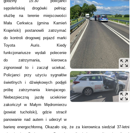
godziny 15:30 policjanci
sępoleńskiej drogówki pełniąc
służbę na terenie miejscowości
Mała Cerkwica (gmina Kamień
Krajeński) postanowili zatrzymać
do kontroli drogowej pojazd marki
Toyota Auris. Kiedy
funkcjonariusze wydali polecenie
do zatrzymania, kierowca
zignorował to i zaczął uciekać.
Policjanci przy użyciu sygnałów
świetlnych i dźwiękowych podjęli
próbę zatrzymania kierujacego.
Niebezpieczną jazdę uciekinier
zakończył w Małym Mędromierzu
(powiat tucholski), gdzie stracił
panowanie nad autem i uderzył w
barierę energochłonną. Okazało się, że za kierownica siedział 37-letni